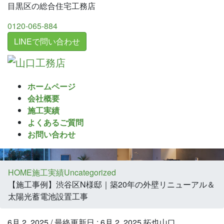
コ
ナ
目黒区の総合住宅工務店
ン
ビ
0120-065-884
テ
ゲ
ン
ー
LINEで問い合わせ
ツ
シ
に
ョ
移
ン
ホームページ
動
に
会社概要
移
施工実績
動
よくあるご質問
お問い合わせ
施工実績
HOME
施工実績
Uncategorized
【施工事例】渋谷区N様邸｜築20年の外壁リニューアル＆
太陽光蓄電池設置工事
6月 2, 2025
/ 最終更新日 :
6月 2, 2025
拓也山口