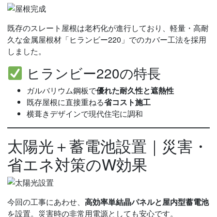
既存のスレート屋根は老朽化が進行しており、軽量・高耐
久な金属屋根材「ヒランビー220」でのカバー工法を採用
しました。
ヒランビー220の特長
ガルバリウム鋼板で
優れた耐久性と遮熱性
既存屋根に直接重ねる
省コスト施工
横葺きデザインで現代住宅に調和
太陽光＋蓄電池設置｜災害・
省エネ対策のW効果
今回の工事にあわせ、
高効率単結晶パネルと屋内型蓄電池
を設置。災害時の非常用電源としても安心です。