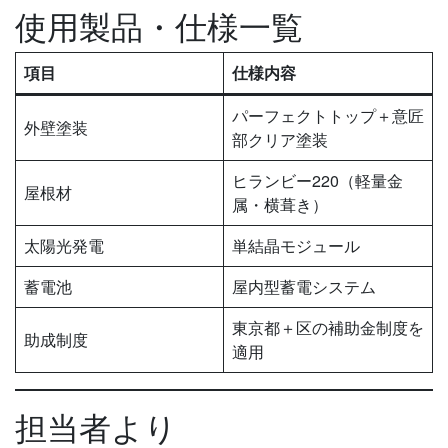
使用製品・仕様一覧
項目
仕様内容
パーフェクトトップ＋意匠
外壁塗装
部クリア塗装
ヒランビー220（軽量金
屋根材
属・横葺き）
太陽光発電
単結晶モジュール
蓄電池
屋内型蓄電システム
東京都＋区の補助金制度を
助成制度
適用
担当者より