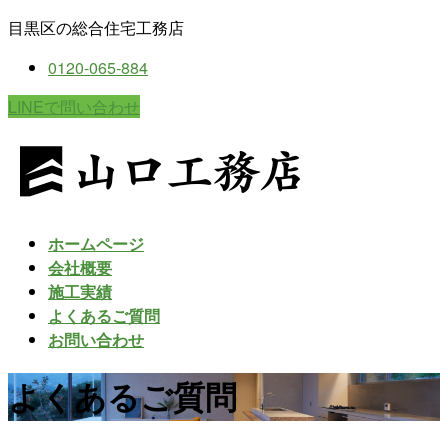
コ
ナ
目黒区の総合住宅工務店
ン
ビ
0120-065-884
テ
ゲ
ン
ー
LINEで問い合わせ
ツ
シ
に
ョ
移
ン
動
に
移
動
ホームページ
会社概要
施工実績
よくあるご質問
お問い合わせ
よくあるご質問